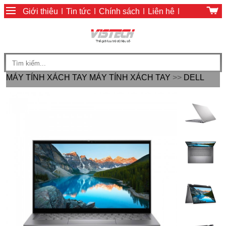
Giới thiệu
|
Tin tức
|
Chính sách
|
Liên hệ
|
Giỏ hàng
|
Chính sách thanh toán
MÁY TÍNH XÁCH TAY
MÁY TÍNH XÁCH TAY
>>
DELL