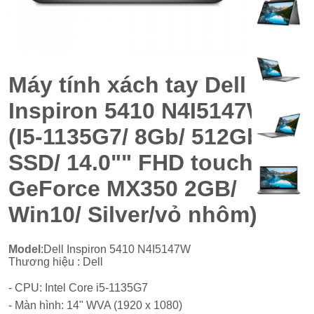
Máy tính xách tay Dell
Inspiron 5410 N4I5147W
(I5-1135G7/ 8Gb/ 512Gb
SSD/ 14.0"" FHD touch/
GeForce MX350 2GB/
Win10/ Silver/vỏ nhôm)
Model
:Dell Inspiron 5410 N4I5147W
Thương hiệu : Dell
- CPU: Intel Core i5-1135G7
- Màn hình: 14" WVA (1920 x 1080)