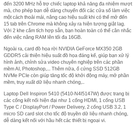
đến 3200 MHz hỗ trợ chiếc laptop khả năng đa nhiệm mượt
mà, cho phép bạn dễ dàng chuyển đổi các cửa sổ làm việc
một cách thoải mái, nâng cao hiệu suất khi có thể mở đến
15 tab trên Chrome mà không xảy ra hiện tượng giật lag.
Với 2 khe cắm tích hợp sẵn, bạn hoàn toàn có thể cân nhắc
đến việc nâng RAM lên tối đa 16GB.
Ngoài ra, card đồ họa rời NVIDIA GeForce MX350 2GB
GDDR5 cải thiện hiệu suất đồ họa đáng kể, giúp bạn xử lý
hình ảnh, chỉnh sửa video chuyên nghiệp trên các phần
mềm AI, Photoshop,... Thêm nữa, ổ cứng SSD 512GB
NVMe PCIe còn giúp tăng tốc độ khởi động máy, mở phần
mềm, truy xuất dữ liệu nhanh chóng,..
Laptop Dell Inspiron 5410 (5410-N4I5147W) được trang bị
các cổng kết nối hiện đại như 1 cổng HDMI, 1 cổng USB
Type C / DisplayPort / Power Delivery, 2 cổng USB 3.2, 1
micro SD card slot cho tốc độ truyền dữ liệu nhanh chóng,
dễ dàng kết nối với hầu hết các thiết bị ngoại vi.