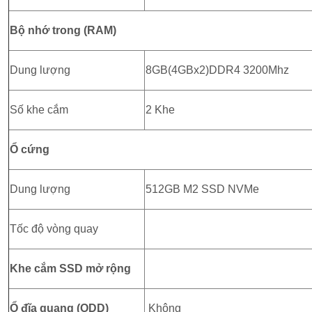
Bộ nhớ trong (RAM)
Dung lượng
8GB(4GBx2)DDR4 3200Mhz
Số khe cắm
2 Khe
Ổ cứng
Dung lượng
512GB M2 SSD NVMe
Tốc độ vòng quay
Khe cắm SSD mở rộng
Ổ đĩa quang (ODD)
Không