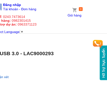
Đăng nhập
Tài khoản - Đơn hàng
0
Giỏ hàng
T:
0243.7473614
t hàng:
0982301415
 trợ dự án:
0963371123
ect Language
▼
 USB 3.0 - LAC9000293
ận xét