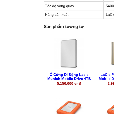
Tốc độ vòng quay
5400
Hãng sản xuất
LaCi
Sản phẩm tương tự
Ổ Cứng Di Động Lacie
LaCie P
Munich Mobile Drive 4TB
Mobile D
USB-C (Bạc) -
Ty
5.150.000 vnđ
2.9
STHG4000400
Ổ Cứng Di Động Lacie
LaCie P
Munich Mobile Drive 4TB
Mobile D
USB-C (Bạc) -
Typ
5.150.000vnđ
2.990.000
STHG4000400
- Model: STHG4000400 -
made in c