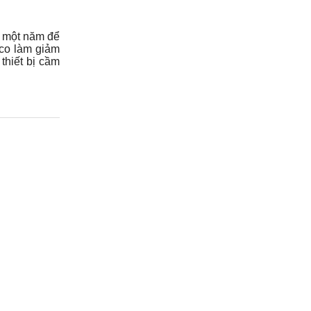
o một năm để
Eco làm giảm
thiết bị cầm