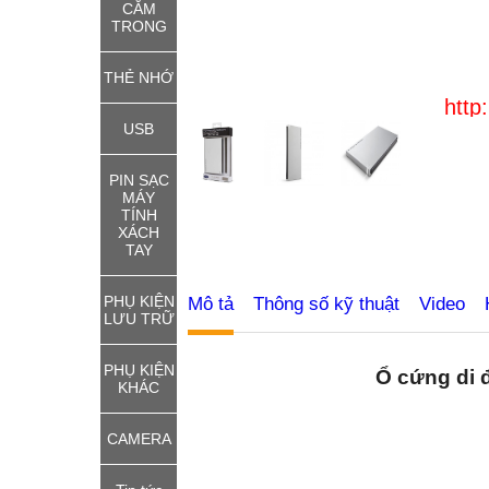
CẮM
TRONG
THẺ NHỚ
http://thiet
USB
PIN SẠC
MÁY
TÍNH
XÁCH
TAY
PHỤ KIỆN
Mô tả
Thông số kỹ thuật
Video
LƯU TRỮ
PHỤ KIỆN
Ổ cứng di 
KHÁC
CAMERA