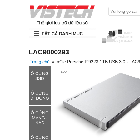
TẤT CẢ DANH MỤC
LAC9000293
Trang chủ
»LaCie Porsche P'9223 1TB USB 3.0 - LAC
Zoom
Ổ CỨNG
SSD
Ổ CỨNG
DI ĐỘNG
Ổ CỨNG
MẠNG -
NAS
Ổ CỨNG