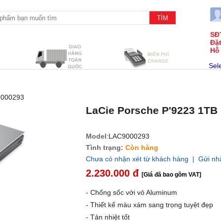
SĐ
Đặ
Hỗ
Sel
9000293
LaCie Porsche P'9223 1TB
Model
:LAC9000293
Tình trạng:
Còn hàng
Chưa có nhận xét từ khách hàng | Gửi nh
2.230.000 đ
[Giá đã bao gồm VAT]
- Chống sốc với vỏ Aluminum
- Thiết kế màu xám sang trọng tuyệt đẹp
- Tản nhiệt tốt