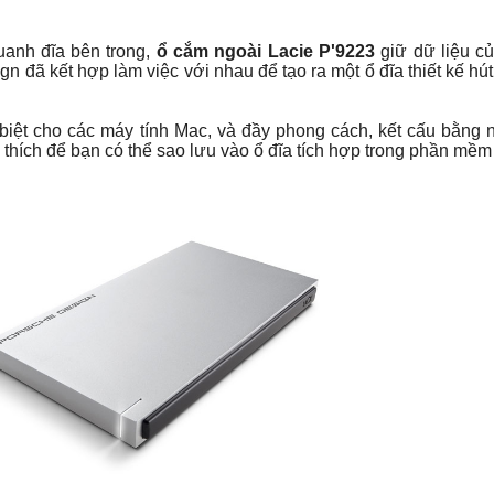
anh đĩa bên trong,
ổ cắm ngoài Lacie P'9223
giữ dữ liệu c
n đã kết hợp làm việc với nhau để tạo ra một ổ đĩa thiết kế hút
biệt cho các máy tính Mac, và đầy phong cách, kết cấu bằng n
hích để bạn có thể sao lưu vào ổ đĩa tích hợp trong phần mềm