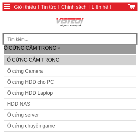
Giới thiệu
|
Tin tức
|
Chính sách
|
Liên hệ
|
Giỏ hàng
|
Chính sách thanh toán
Ổ CỨNG CẮM TRONG
»
Ổ CỨNG CẮM TRONG
Ổ cứng Camera
Ổ cứng HDD cho PC
Ổ cứng HDD Laptop
HDD NAS
Ổ cứng server
Ổ cứng chuyên game