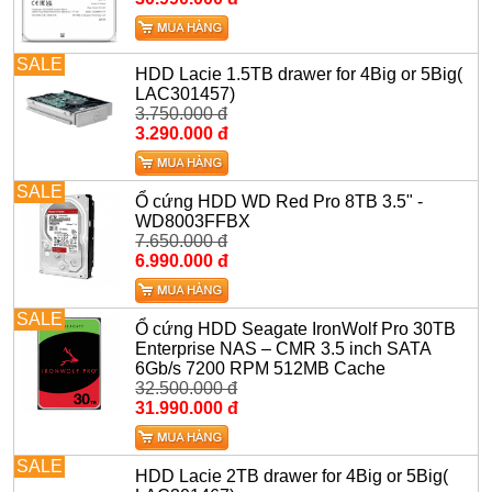
SALE
HDD Lacie 1.5TB drawer for 4Big or 5Big(
LAC301457)
3.750.000 đ
3.290.000 đ
SALE
Ổ cứng HDD WD Red Pro 8TB 3.5" -
WD8003FFBX
7.650.000 đ
6.990.000 đ
SALE
Ổ cứng HDD Seagate IronWolf Pro 30TB
Enterprise NAS – CMR 3.5 inch SATA
6Gb/s 7200 RPM 512MB Cache
32.500.000 đ
31.990.000 đ
SALE
HDD Lacie 2TB drawer for 4Big or 5Big(