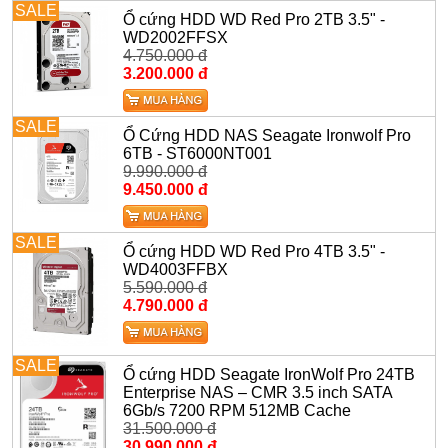
SALE
Ổ cứng HDD WD Red Pro 2TB 3.5" -
WD2002FFSX
4.750.000 đ
3.200.000 đ
SALE
Ổ Cứng HDD NAS Seagate Ironwolf Pro
6TB - ST6000NT001
9.990.000 đ
9.450.000 đ
SALE
Ổ cứng HDD WD Red Pro 4TB 3.5" -
WD4003FFBX
5.590.000 đ
4.790.000 đ
SALE
Ổ cứng HDD Seagate IronWolf Pro 24TB
Enterprise NAS – CMR 3.5 inch SATA
6Gb/s 7200 RPM 512MB Cache
31.500.000 đ
30.990.000 đ