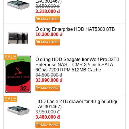
LAC301467)
3.650.000 đ
3.318.000 đ
Ổ cứng Enterprise HDD HAT5300 8TB
10.300.000 đ
SALE
Ổ cứng HDD Seagate IronWolf Pro 32TB
Enterprise NAS – CMR 3.5 inch SATA
6Gb/s 7200 RPM 512MB Cache
34.500.000 đ
33.990.000 đ
SALE
HDD Lacie 2TB drawer for 4Big or 5Big(
LAC301467)
3.950.000 đ
3.460.000 đ