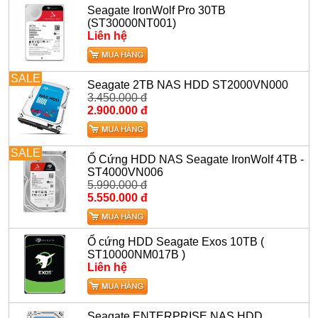
Seagate IronWolf Pro 30TB
(ST30000NT001)
Liên hệ
SALE
Seagate 2TB NAS HDD ST2000VN000
3.450.000 đ
2.900.000 đ
SALE
Ổ Cứng HDD NAS Seagate IronWolf 4TB -
ST4000VN006
5.990.000 đ
5.550.000 đ
Ổ cứng HDD Seagate Exos 10TB (
ST10000NM017B )
Liên hệ
Seagate ENTERPRISE NAS HDD