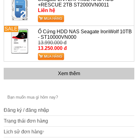
+RESCUE 2TB ST2000VN0011
Liên hệ
SALE
Ổ Cứng HDD NAS Seagate IronWolf 10TB
- ST10000VN000
13.990.000 đ
13.250.000 đ
Xem thêm
Đăng ký / đăng nhập
Trạng thái đơn hàng
Lịch sử đơn hàng