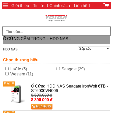
Giới thiệu
|
Tin tức
|
Chính sách
|
Liên hệ
|
Giỏ hàng
|
Chính sách thanh toán
Ổ CỨNG CẮM TRONG
»
HDD NAS
»
HDD NAS
Chọn thương hiệu
LaCie (5)
Seagate (29)
Western (11)
SALE
Ổ Cứng HDD NAS Seagate IronWolf 6TB -
ST6000VN006
8.590.000 đ
8.390.000 đ