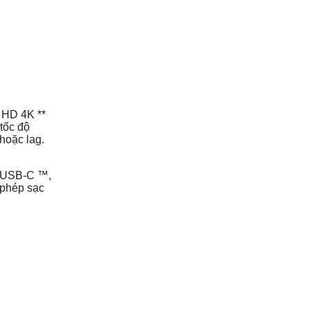
 HD 4K **
 tốc độ
hoặc lag.
g USB-C ™,
 phép sạc