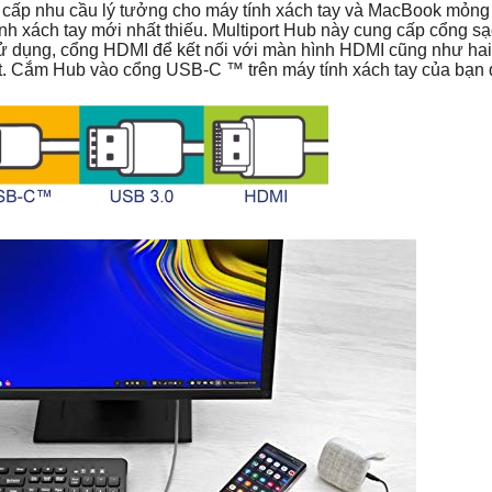
cấp nhu cầu lý tưởng cho máy tính xách tay và MacBook mỏng
nh xách tay mới nhất thiếu. Multiport Hub này cung cấp cổng s
i sử dụng, cổng HDMI để kết nối với màn hình HDMI cũng như h
iết. Cắm Hub vào cổng USB-C ™ trên máy tính xách tay của bạn đ