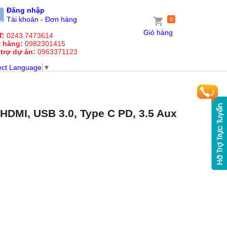
Đăng nhập
Tài khoản - Đơn hàng
0
Giỏ hàng
T:
0243.7473614
t hàng:
0982301415
 trợ dự án:
0963371123
ect Language
▼
 HDMI, USB 3.0, Type C PD, 3.5 Aux