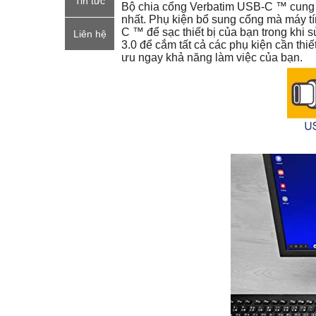
Tin tức
Bộ chia cổng Verbatim USB-C ™ cung 
nhất. Phụ kiện bổ sung cổng mà máy tí
C ™ để sạc thiết bị của bạn trong kh
Liên hệ
3.0 để cắm tất cả các phụ kiện cần th
ưu ngay khả năng làm việc của bạn.