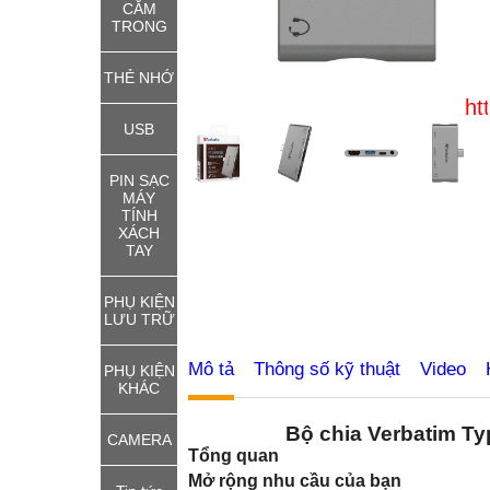
CẮM
TRONG
THẺ NHỚ
http://thie
USB
PIN SẠC
MÁY
TÍNH
XÁCH
TAY
PHỤ KIỆN
LƯU TRỮ
Mô tả
Thông số kỹ thuật
Video
PHỤ KIỆN
KHÁC
Bộ chia Verbatim Ty
CAMERA
Tổng quan
Mở rộng nhu cầu của bạn