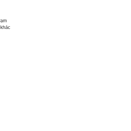
trạm
 khác