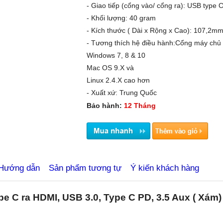
- Giao tiếp (cổng vào/ cổng ra): USB typ
- Khối lượng: 40 gram
- Kích thước ( Dài x Rộng x Cao): 107,2
- Tương thích hệ điều hành:Cổng máy ch
tbiluutru.com.vn
Windows 7, 8 & 10
Mac OS 9.X và
Linux 2.4.X cao hơn
- Xuất xứ: Trung Quốc
Bảo hành:
12 Tháng
Hướng dẫn
Sản phẩm tương tự
Ý kiến khách hàng
pe C ra HDMI, USB 3.0, Type C PD, 3.5 Aux ( Xám)