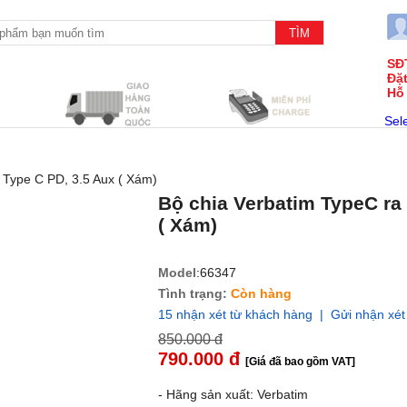
SĐ
Đặ
Hỗ
Sel
 Type C PD, 3.5 Aux ( Xám)
Bộ chia Verbatim TypeC ra
( Xám)
Model
:66347
Tình trạng:
Còn hàng
15 nhận xét từ khách hàng | Gửi nhận xét
850.000 đ
790.000 đ
[Giá đã bao gồm VAT]
- Hãng sản xuất: Verbatim