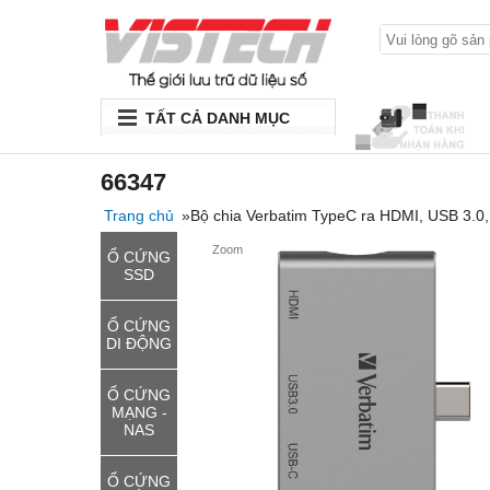
TẤT CẢ DANH MỤC
66347
Trang chủ
»Bộ chia Verbatim TypeC ra HDMI, USB 3.0,
Zoom
Ổ CỨNG
SSD
Ổ CỨNG
DI ĐỘNG
Ổ CỨNG
MẠNG -
NAS
Ổ CỨNG