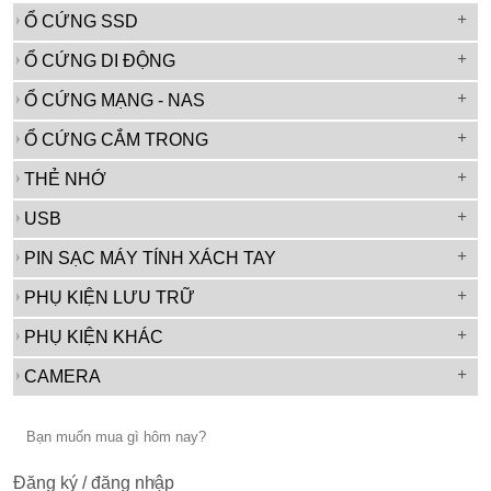
+
Ổ CỨNG SSD
+
Ổ CỨNG DI ĐỘNG
+
Ổ CỨNG MẠNG - NAS
+
Ổ CỨNG CẮM TRONG
+
THẺ NHỚ
+
USB
+
PIN SẠC MÁY TÍNH XÁCH TAY
+
PHỤ KIỆN LƯU TRỮ
+
PHỤ KIỆN KHÁC
+
CAMERA
Đăng ký / đăng nhập