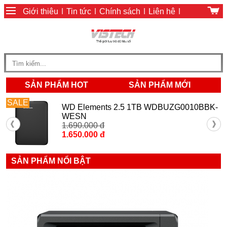
Giới thiệu
|
Tin tức
|
Chính sách
|
Liên hệ
|
Giỏ hàng
|
Chính sách thanh toán
SẢN PHẨM HOT
SẢN PHẨM MỚI
SALE
WD Elements 2.5 1TB WDBUZG0010BBK-
WESN
1.690.000 đ
1.650.000 đ
SẢN PHẨM NỔI BẬT