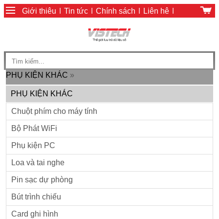
Giới thiệu
|
Tin tức
|
Chính sách
|
Liên hệ
|
Giỏ hàng
|
Chính sách thanh toán
PHỤ KIỆN KHÁC
»
PHỤ KIỆN KHÁC
Chuột phím cho máy tính
Bộ Phát WiFi
Phụ kiện PC
Loa và tai nghe
Pin sạc dự phòng
Bút trình chiếu
Card ghi hình