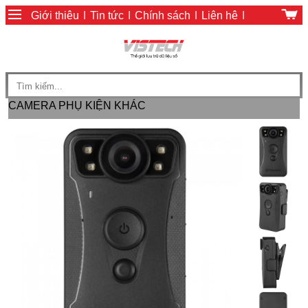
Giới thiệu
|
Tin tức
|
Chính sách
|
Liên hệ
|
Giỏ hàng
|
Chính sách thanh toán
CAMERA
PHỤ KIỆN KHÁC