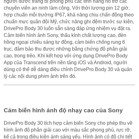
người được trang bị phong phú các tính năng hỗ trợ các
chuyên viên an ninh làm công. Với thời lượng pin 12 giờ,
hợp chuẩn môi trường IP67, khả năng chịu chấn động theo
chuẩn mực quân đội Mỹ, chức năng ghi đệm trước sự kiện,
DrivePro Body 30 luôn sẵn sàng đáp ứng nhiệm vụ đặt ra.
Cảm biến hình ảnh Sony, thấu kính chất lượng cao, đèn
hồng ngoại chiếu sáng tự động, cảm biến chống rung 6
trục, đảm bảo thu được những bằng chứng độ phân giải
cao, trong trẻo. Khi kết hợp với ứng dụng DrivePro Body
App của Transcend trên nền tảng iOS và Android, người
dùng có thể dễ dàng điều chỉnh DrivePro Body 30 và quản
lý các nội dung phim ảnh trên đó.
Cảm biến hình ảnh độ nhạy cao của Sony
DrivePro Body 30 tích hợp cảm biến Sony cho phép thu về
hình ảnh độ phân giải cao với màu sắc phong phú, rực rỡ,
kể cả trong điều kiện ánh sáng yếu. Hình ảnh có độ chi tiết