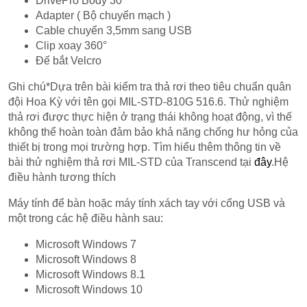
DrivePro Body 30
Adapter ( Bộ chuyển mạch )
Cable chuyển 3,5mm sang USB
Clip xoay 360°
Đế bắt Velcro
Ghi chú*Dựa trên bài kiểm tra thả rơi theo tiêu chuẩn quân
đội Hoa Kỳ với tên gọi MIL-STD-810G 516.6. Thử nghiệm
thả rơi được thực hiện ở trạng thái không hoạt động, vì thế
không thể hoàn toàn đảm bảo khả năng chống hư hỏng của
thiết bị trong mọi trường hợp. Tìm hiểu thêm thông tin về
bài thử nghiệm thả rơi MIL-STD của Transcend tại
đây
.Hệ
điều hành tương thích
Máy tính để bàn hoặc máy tính xách tay với cổng USB và
một trong các hệ điều hành sau:
Microsoft Windows 7
Microsoft Windows 8
Microsoft Windows 8.1
Microsoft Windows 10