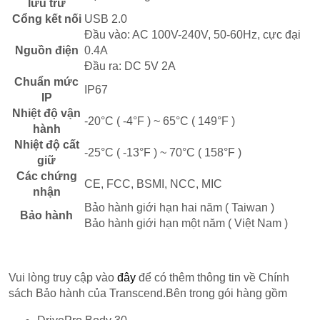
lưu trữ
Cổng kết nối
USB 2.0
Đầu vào: AC 100V-240V, 50-60Hz, cực đại
Nguồn điện
0.4A
Đầu ra: DC 5V 2A
Chuẩn mức
IP67
IP
Nhiệt độ vận
-20°C ( -4°F ) ~ 65°C ( 149°F )
hành
Nhiệt độ cất
-25°C ( -13°F ) ~ 70°C ( 158°F )
giữ
Các chứng
CE, FCC, BSMI, NCC, MIC
nhận
Bảo hành giới hạn hai năm ( Taiwan )
Bảo hành
Bảo hành giới hạn một năm ( Việt Nam )
Vui lòng truy cập vào
đây
để có thêm thông tin về Chính
sách Bảo hành của Transcend.Bên trong gói hàng gồm