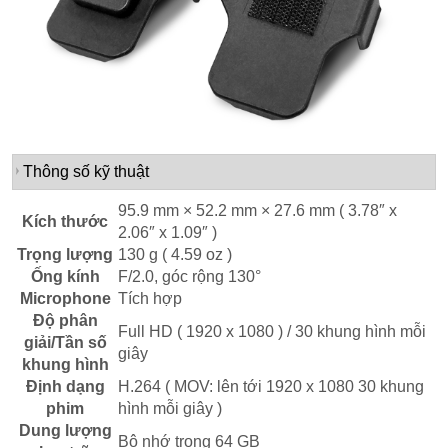
Thông số kỹ thuật
95.9 mm × 52.2 mm × 27.6 mm ( 3.78″ x
Kích thước
2.06″ x 1.09″ )
Trọng lượng
130 g ( 4.59 oz )
Ống kính
F/2.0, góc rộng 130°
Microphone
Tích hợp
Độ phân
Full HD ( 1920 x 1080 ) / 30 khung hình mỗi
giải/Tần số
giây
khung hình
Định dạng
H.264 ( MOV: lên tới 1920 x 1080 30 khung
phim
hình mỗi giây )
Dung lượng
Bộ nhớ trong 64 GB