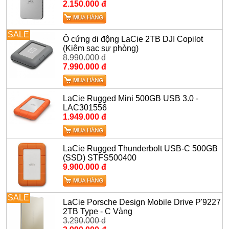
2.150.000 đ
SALE
Ô cứng di động LaCie 2TB DJI Copilot
(Kiêm sạc sự phòng)
8.990.000 đ
7.990.000 đ
LaCie Rugged Mini 500GB USB 3.0 -
LAC301556
1.949.000 đ
LaCie Rugged Thunderbolt USB-C 500GB
(SSD) STFS500400
9.900.000 đ
SALE
LaCie Porsche Design Mobile Drive P'9227
2TB Type - C Vàng
3.290.000 đ