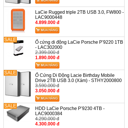
LaCie Rugged triple 2TB USB 3.0, FW800 -
LAC9000448
4.899.000 đ
SALE
Ổ cứng di động LaCie Porsche P'9220 1TB
- LAC302000
2.399.000 đ
1.890.000 đ
SALE
Ổ Cứng Di Động Lacie Birthday Mobile
Drive 2TB USB 3.0 (Xám) - STHY2000800
3.590.000 đ
3.050.000 đ
SALE
HDD LaCie Porsche P'9230 4TB -
LAC9000384
4.290.000 đ
4.300.000 đ