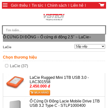
Giới thiệu
|
Tin tức
|
Chính sách
|
Liên hệ
|
Giỏ hàng
|
Chính sách thanh toán
Ổ CỨNG DI ĐỘNG
»
Ổ cứng di động 2.5"
»
LaCie
»
LaCie
Chọn thương hiệu
LaCie (37)
LaCie Rugged Mini 1TB USB 3.0 -
LAC301558
2.450.000 đ
Ổ Cứng Di Động Lacie Mobile Drive 1TB
USB 3.2 Type C - STLP1000400