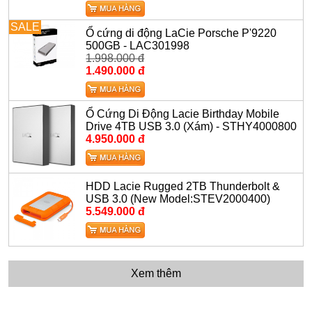
SALE
Ổ cứng di động LaCie Porsche P'9220
500GB - LAC301998
1.998.000 đ
1.490.000 đ
Ổ Cứng Di Động Lacie Birthday Mobile
Drive 4TB USB 3.0 (Xám) - STHY4000800
4.950.000 đ
HDD Lacie Rugged 2TB Thunderbolt &
USB 3.0 (New Model:STEV2000400)
5.549.000 đ
Xem thêm