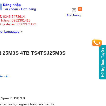
Đăng nhập
Tài khoản - Đơn hàng
0
Giỏ hàng
T:
0243.7473614
t hàng:
0982301415
 trợ dự án:
0963371123
ect Language
▼
et 25M3S 4TB TS4TSJ25M3S
ận xét
r Speed/ USB 3.0
ỏ cao su bọc ngoài chống sốc bền bỉ