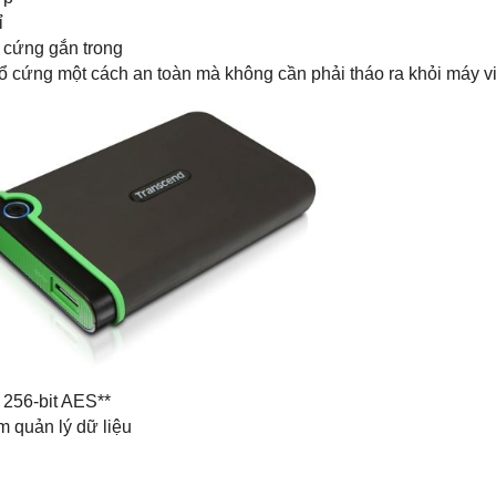
ỉ
 cứng gắn trong
c ổ cứng một cách an toàn mà không cần phải tháo ra khỏi máy vi
 256-bit AES**
 quản lý dữ liệu