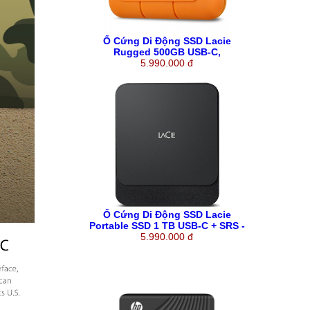
Ổ Cứng Di Động SSD Lacie
Rugged 500GB USB-C,
Thunderbolt 3 + SRS -
5.990.000 đ
STHR500800
Ổ Cứng Di Động SSD Lacie
Portable SSD 1 TB USB-C + SRS -
STHK1000800
5.990.000 đ