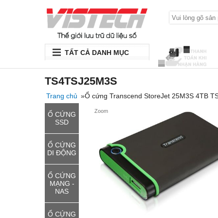
TẤT CẢ DANH MỤC
TS4TSJ25M3S
Trang chủ
»Ổ cứng Transcend StoreJet 25M3S 4TB 
Zoom
Ổ CỨNG
SSD
Ổ CỨNG
DI ĐỘNG
Ổ CỨNG
MẠNG -
NAS
Ổ CỨNG