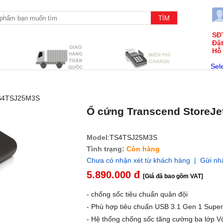
SĐ
Đặ
Hỗ
Sel
TS4TSJ25M3S
Ổ cứng Transcend StoreJ
Model
:TS4TSJ25M3S
Tình trạng:
Còn hàng
Chưa có nhận xét từ khách hàng | Gửi nh
5.890.000 đ
[Giá đã bao gồm VAT]
- chống sốc tiêu chuẩn quân đội
- Phù hợp tiêu chuẩn USB 3.1 Gen 1 Supe
- Hệ thống chống sốc tăng cường ba lớp V