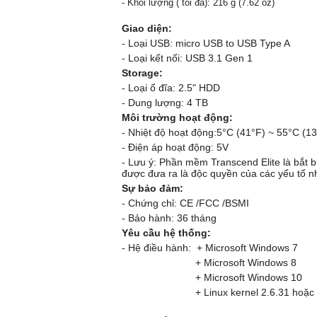
- Khối lượng ( tối đa): 216 g (7.62 oz)
Giao diện:
- Loại USB: micro USB to USB Type A
- Loại kết nối: USB 3.1 Gen 1
Storage:
- Loại ổ đĩa: 2.5" HDD
- Dung lượng: 4 TB
Môi trường hoạt động:
- Nhiệt độ hoạt động:5°C (41°F) ~ 55°C (1
- Điện áp hoạt động: 5V
- Lưu ý: Phần mềm Transcend Elite là bắt
được đưa ra là độc quyền của các yếu tố n
Sự bảo đảm:
- Chứng chỉ: CE
/
FCC
/
BSMI
- Bảo hành: 36 tháng
Yêu cầu hệ thống:
- Hệ điều hành: + Microsoft Windows 7
+ Microsoft Windows 8
+ Microsoft Windows 10
+ Linux kernel 2.6.31 hoặc c