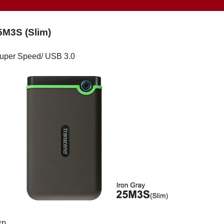
5M3S (Slim)
Super Speed/ USB 3.0
ớp