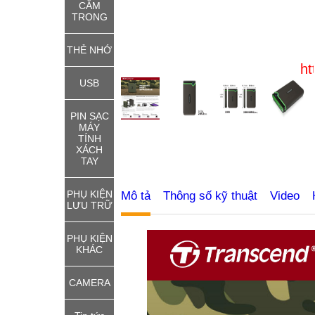
CẮM
TRONG
THẺ NHỚ
http://thie
USB
PIN SẠC
MÁY
TÍNH
XÁCH
TAY
PHỤ KIỆN
Mô tả
Thông số kỹ thuật
Video
LƯU TRỮ
PHỤ KIỆN
KHÁC
CAMERA