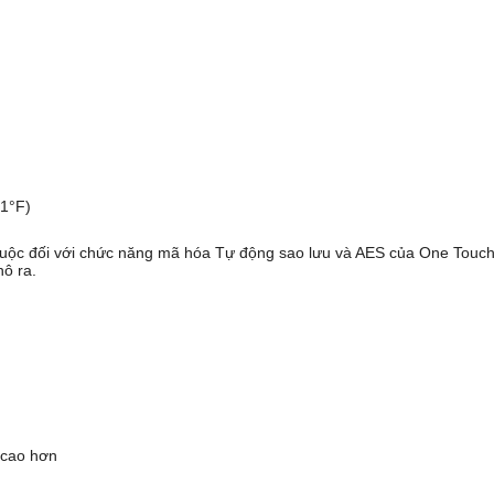
31°F)
 buộc đối với chức năng mã hóa Tự động sao lưu và AES của One Touch
hô ra.
ao hơn