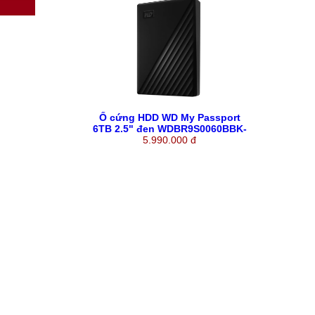
Ổ cứng HDD WD My Passport
6TB 2.5" đen WDBR9S0060BBK-
WESN (Chính hãng)
5.990.000 đ