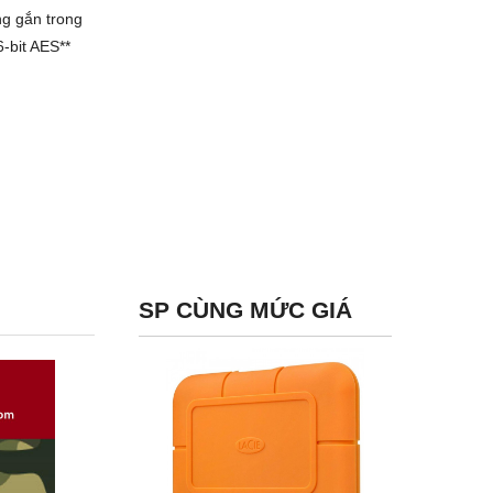
ng gắn trong
-bit AES**
SP CÙNG MỨC GIÁ