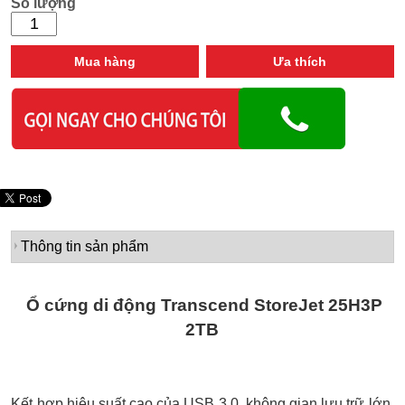
Số lượng
Mua hàng
Ưa thích
Thông tin sản phẩm
Ổ cứng di động Transcend StoreJet 25H3P
2TB
Kết hợp hiệu suất cao của USB 3.0, không gian lưu trữ lớn,