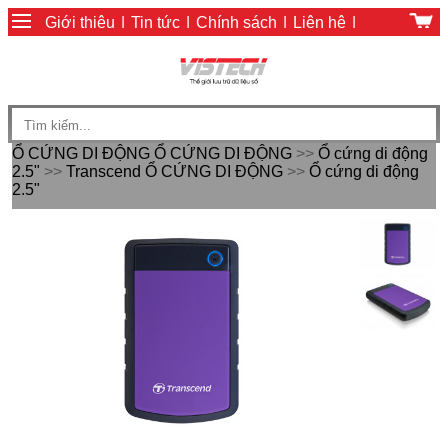
Giới thiệu
|
Tin tức
|
Chính sách
|
Liên hệ
|
Giỏ hàng
|
Chính sách thanh toán
Ổ CỨNG DI ĐỘNG
Ổ CỨNG DI ĐỘNG
>>
Ổ cứng di động
2.5"
>>
Transcend
Ổ CỨNG DI ĐỘNG
>>
Ổ cứng di động
2.5"