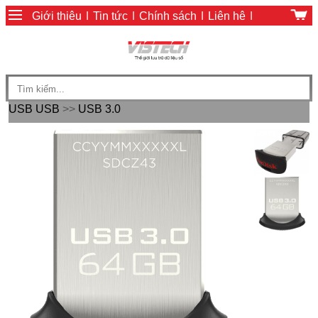
Giới thiệu
|
Tin tức
|
Chính sách
|
Liên hệ
|
Giỏ hàng
|
Chính sách thanh toán
USB
USB
>>
USB 3.0