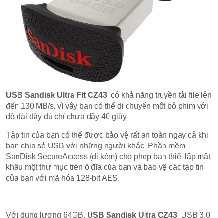
USB Sandisk Ultra Fit CZ43
có khả năng truyền tải file lên
đến 130 MB/s, vì vậy bạn có thể di chuyển một bộ phim với
độ dài đầy đủ chỉ chưa đầy 40 giây.
Tập tin của bạn có thể được bảo vệ rất an toàn ngay cả khi
bạn chia sẻ USB với những người khác. Phần mềm
SanDisk SecureAccess (đi kèm) cho phép bạn thiết lập mật
khẩu một thư mục trên ổ đĩa của bạn và bảo vệ các tập tin
của bạn với mã hóa 128-bit AES.
Với dung lượng 64GB,
USB Sandisk Ultra CZ43
USB 3.0