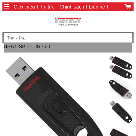
Giới thiệu
|
Tin tức
|
Chính sách
|
Liên hệ
|
Giỏ hàng
|
Chính sách thanh toán
USB
USB
>>
USB 3.0