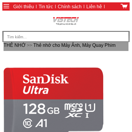
Giới thiệu
|
Tin tức
|
Chính sách
|
Liên hệ
|
Giỏ hàng
|
Chính sách thanh toán
THẺ NHỚ
>>
Thẻ nhớ cho Máy Ảnh, Máy Quay Phim