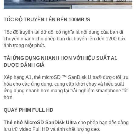
TỐC ĐỘ TRUYỀN LÊN ĐẾN 100MB /S
Tốc độ truyền tải dữ dội có nghĩa là nội dung của bạn di
chuyển nhanh cho phép bạn di chuyển lên đến 1200 bức
ảnh trong một phút.
TẢI ỨNG DỤNG NHANH HƠN VỚI HIỆU SUẤT A1
ĐƯỢC ĐÁNH GIÁ
Xếp hạng A1, thẻ microSD ™ SanDisk Ultra® được tối ưu
hóa cho các ứng dụng, cung cấp khởi chạy và hiệu suất
ứng dụng nhanh hơn mang lại trải nghiệm smartphone tốt
hơn.
QUAY PHIM FULL HD
Thẻ nhớ MicroSD SanDisk Ultra
cho phép bạn dêc dàng
lưu trữ video Full HD và ảnh chất lượng cao.