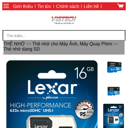
Giới thiệu
|
Tin tức
|
Chính sách
|
Liên hệ
|
Giỏ hàng
|
Chính sách thanh toán
THẺ NHỚ
>>
Thẻ nhớ cho Máy Ảnh, Máy Quay Phim
>>
Thẻ nhớ dạng SD