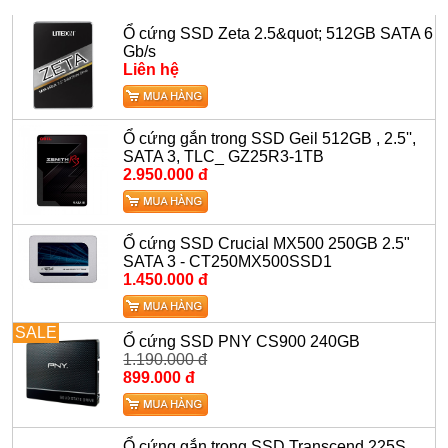
Ổ cứng SSD Zeta 2.5&quot; 512GB SATA 6
Gb/s
Liên hệ
Ổ cứng gắn trong SSD Geil 512GB , 2.5'',
SATA 3, TLC_ GZ25R3-1TB
2.950.000 đ
Ổ cứng SSD Crucial MX500 250GB 2.5"
SATA 3 - CT250MX500SSD1
1.450.000 đ
SALE
Ổ cứng SSD PNY CS900 240GB
1.190.000 đ
899.000 đ
Ổ cứng gắn trong SSD Transcend 225S