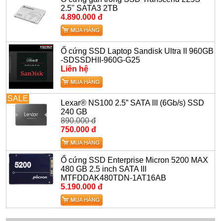
2.5" SATA3 2TB
4.890.000 đ
Ổ cứng SSD Laptop Sandisk Ultra II 960GB
-SDSSDHII-960G-G25
Liên hệ
SALE
Lexar® NS100 2.5” SATA III (6Gb/s) SSD
240 GB
890.000 đ
750.000 đ
Ổ cứng SSD Enterprise Micron 5200 MAX
480 GB 2.5 inch SATA III
MTFDDAK480TDN-1AT16AB
5.190.000 đ