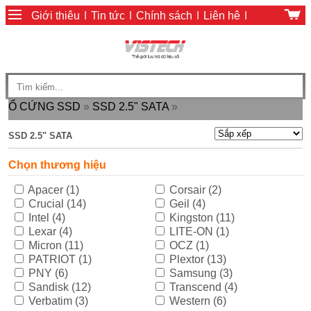
Giới thiệu
|
Tin tức
|
Chính sách
|
Liên hệ
|
Giỏ hàng
|
Chính sách thanh toán
Ổ CỨNG SSD
»
SSD 2.5" SATA
»
SSD 2.5" SATA
Chọn thương hiệu
Apacer (1)
Corsair (2)
Crucial (14)
Geil (4)
Intel (4)
Kingston (11)
Lexar (4)
LITE-ON (1)
Micron (11)
OCZ (1)
PATRIOT (1)
Plextor (13)
PNY (6)
Samsung (3)
Sandisk (12)
Transcend (4)
Verbatim (3)
Western (6)