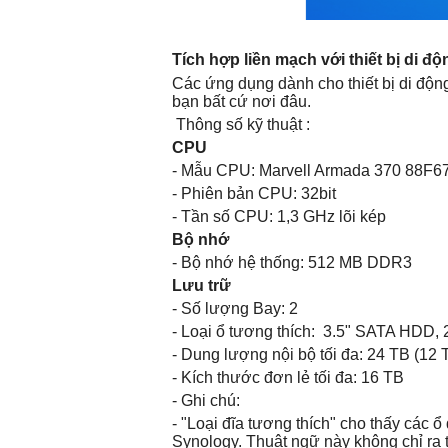
Tích hợp liền mạch với thiết bị di đ
Các ứng dụng dành cho thiết bị di độn
bạn bất cứ nơi đâu.
Thông số kỹ thuật :
CPU
- Mẫu CPU: Marvell Armada 370 88F6
- Phiên bản CPU: 32bit
- Tần số CPU: 1,3 GHz lõi kép
Bộ nhớ
- Bộ nhớ hệ thống: 512 MB DDR3
Lưu trữ
- Số lượng Bay: 2
- Loại ổ tương thích: 3.5" SATA HDD
- Dung lượng nội bộ tối đa: 24 TB (12 
- Kích thước đơn lẻ tối đa: 16 TB
- Ghi chú:
- "Loại đĩa tương thích" cho thấy các
Synology. Thuật ngữ này không chỉ ra tố