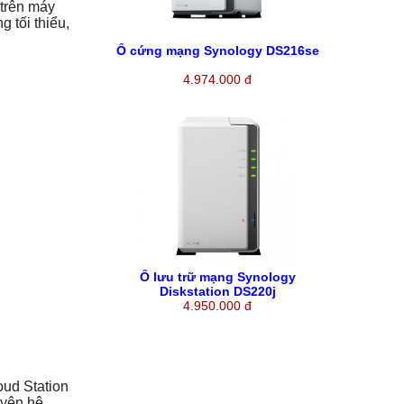
 trên máy
 tối thiểu,
Ổ cứng mạng Synology DS216se
4.974.000 đ
Ổ lưu trữ mạng Synology
Diskstation DS220j
4.950.000 đ
oud Station
uyên hệ