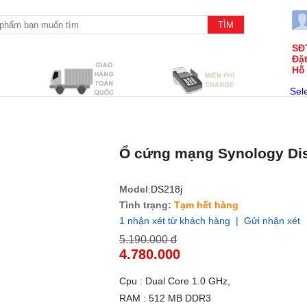
SĐ
Đặ
Hỗ
Sel
Ổ cứng mạng Synology Dis
Model
:DS218j
Tình trạng:
Tạm hết hàng
1 nhận xét từ khách hàng | Gửi nhận xét
5.190.000 đ
4.780.000
Cpu : Dual Core 1.0 GHz,
RAM : 512 MB DDR3