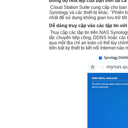
Đồng bộ hóa tệp của bạn trên tất cả 
Cloud Station Suite cung cấp cho bạn đ
Synology và các thiết bị khác. "Phiên 
nhất để sử dụng không gian lưu trữ tốt
Dễ dàng truy cập vào các tập tin vớ
Truy cập các tập tin trên NAS Synology
tắc chuyển tiếp cổng, DDNS hoặc các t
qua một địa chỉ an toàn có thể tùy chỉ
trên bất kỳ thiết bị kết nối Internet nà