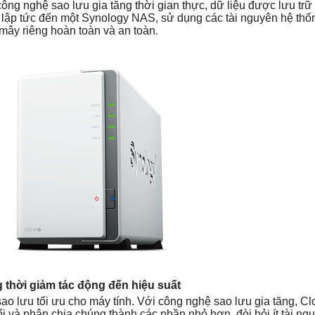
công nghệ sao lưu gia tăng thời gian thực, dữ liệu được lưu trữ
 lập tức đến một Synology NAS, sử dụng các tài nguyên hệ thống
mây riêng hoàn toàn và an toàn.
 thời giảm tác động đến hiệu suất
ao lưu tối ưu cho máy tính. Với công nghệ sao lưu gia tăng, Cl
đổi và phân chia chúng thành các phần nhỏ hơn, đòi hỏi ít tài ng