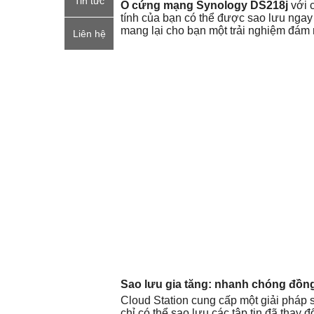
Tin tức
Ổ cứng mạng Synology DS218j
với 
tính của bạn có thể được sao lưu ngay
mang lại cho bạn một trải nghiệm đám 
Liên hệ
Sao lưu gia tăng: nhanh chóng đồng
Cloud Station cung cấp một giải pháp s
chỉ có thể sao lưu các tập tin đã thay 