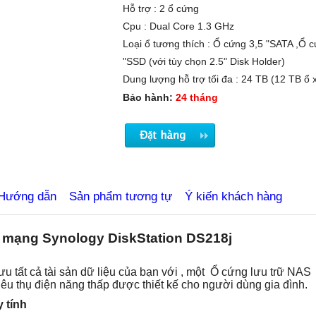
Hỗ trợ : 2 ổ cứng
Cpu : Dual Core 1.3 GHz
Loại ổ tương thích : Ổ cứng 3,5 "SATA ,Ổ c
"SSD (với tùy chọn 2.5" Disk Holder)
tbiluutru.com.vn
Dung lượng hỗ trợ tối đa : 24 TB (12 TB ổ 
Bảo hành:
24 tháng
Hướng dẫn
Sản phẩm tương tự
Ý kiến khách hàng
 mạng Synology DiskStation DS218j
ưu tất cả tài sản dữ liệu của bạn với , một Ổ cứng lưu trữ N
iêu thụ điện năng thấp được thiết kế cho người dùng gia đình.
 tính