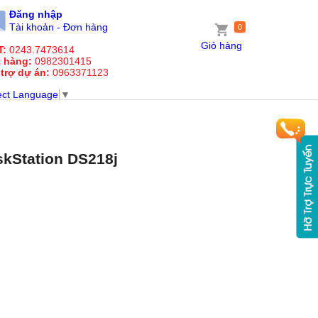
Đăng nhập
Tài khoản - Đơn hàng
0
Giỏ hàng
T:
0243.7473614
t hàng:
0982301415
 trợ dự án:
0963371123
ect Language
▼
kStation DS218j