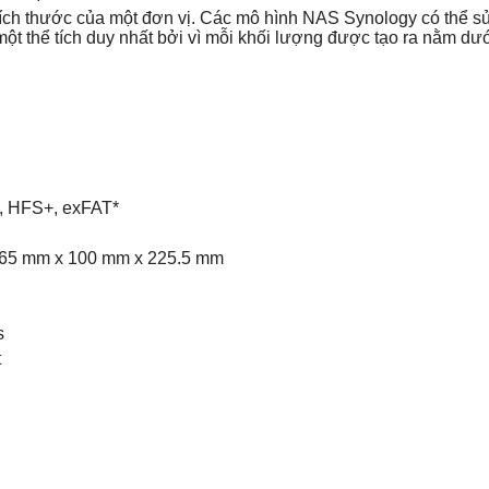
 kích thước của một đơn vị. Các mô hình NAS Synology có thể 
một thể tích duy nhất bởi vì mỗi khối lượng được tạo ra nằm d
S, HFS+, exFAT*
: 165 mm x 100 mm x 225.5 mm
s
t