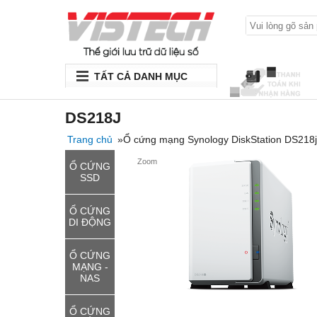
TẤT CẢ DANH MỤC
DS218J
Trang chủ
»Ổ cứng mạng Synology DiskStation DS218j
Zoom
Ổ CỨNG
SSD
Ổ CỨNG
DI ĐỘNG
Ổ CỨNG
MẠNG -
NAS
Ổ CỨNG