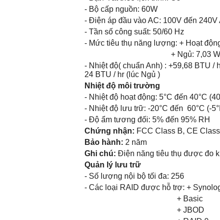
- Bộ cấp nguồn: 60W
- Điện áp đầu vào AC: 100V đến 240V
- Tần số công suất: 50/60 Hz
- Mức tiêu thụ năng lượng: + Hoạt độ
+ Ngủ: 7,03 
- Nhiệt độ( chuẩn Anh) : +59,68 BTU / 
24 BTU / hr (lúc Ngủ )
Nhiệt độ môi trường
- Nhiệt độ hoạt động: 5°C đến 40°C (4
- Nhiệt độ lưu trữ: -20°C đến 60°C (-5
- Độ ẩm tương đối: 5% đến 95% RH
Chứng nhận:
FCC Class B, CE Class
Bảo hành:
2 năm
Ghi chú:
Điện năng tiêu thụ được đo 
Quản lý lưu trữ
- Số lượng nội bộ tối đa: 256
- Các loại RAID được hỗ trợ: + Synol
+ Basic
+ JBOD