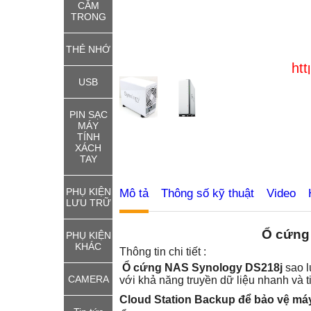
CẮM
TRONG
THẺ NHỚ
http://thie
USB
PIN SẠC
MÁY
TÍNH
XÁCH
TAY
PHỤ KIỆN
Mô tả
Thông số kỹ thuật
Video
LƯU TRỮ
Ổ cứng
PHỤ KIỆN
KHÁC
Thông tin chi tiết :
Ổ cứng NAS Synology DS218j
sao l
CAMERA
với khả năng truyền dữ liệu nhanh và t
Cloud Station Backup để bảo vệ máy