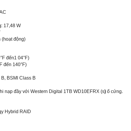
 AC
ng: 17,48 W
W
h (hoạt động)
0°F đến1 04°F)
°F đến 140°F)
 B, BSMI Class B
khi nạp đầy với Western Digital 1TB WD10EFRX (s
)
ổ cứng.
ogy Hybrid RAID