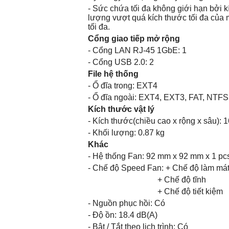
- Sức chứa tối đa không giới hạn bởi
lượng vượt quá kích thước tối đa của 
tối đa.
Cổng giao tiếp mở rộng
- Cổng LAN RJ-45 1GbE: 1
- Cổng USB 2.0: 2
File hệ thống
- Ổ đĩa trong: EXT4
- Ổ đĩa ngoài: EXT4, EXT3, FAT, NTF
Kích thước vật lý
- Kích thước(chiều cao x rộng x sâu)
- Khối lượng: 0.87 kg
Khác
- Hệ thống Fan: 92 mm x 92 mm x 1 pc
- Chế độ Speed ​​Fan: + Chế độ làm má
+ Chế độ tĩnh
+ Chế độ tiết kiệm
- Nguồn phục hồi: Có
- Độ ồn: 18.4 dB(A)
- Bật / Tắt theo lịch trình: Có