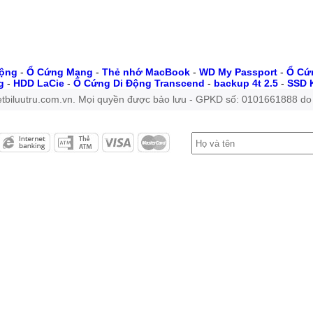
Động
-
Ổ Cứng Mạng
-
Thẻ nhớ MacBook
-
WD My Passport
-
Ổ Cứn
g
-
HDD LaCie
-
Ổ Cứng Di Động Transcend
-
backup 4t 2.5
-
SSD 
tbiluutru.com.vn. Mọi quyền được bảo lưu - GPKD số: 0101661888 do