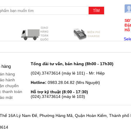
SĐ
Đặ
Hỗ
Sel
Tổng đài tư vấn, bán hàng (8h00 - 17h30)
h hàng
(024).37473614 (máy lẻ 101) - Mr: Hiệp
bán hàng
bảo hành
Hotline:
0983.28.04.82 (Mrs Nguyệt)
vận chuyển
c thanh toán
Hỗ trợ kỹ thuật (8:00 - 17:30)
(024).37473614 (máy lẻ 103)
bảo mật
p Thể 16A Lý Nam Đế, Phường Hàng Mã, Quận Hoàn Kiếm, Thành phố
73614