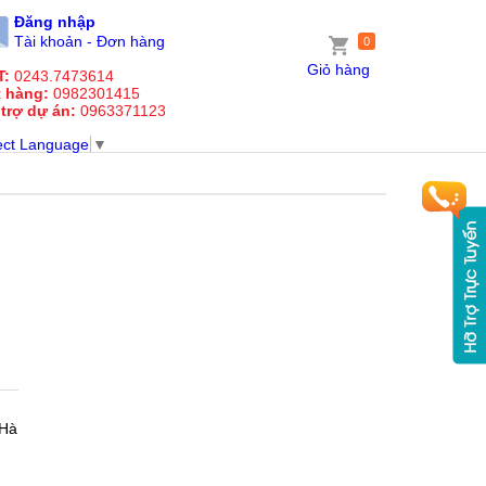
Đăng nhập
Tài khoản - Đơn hàng
0
Giỏ hàng
T:
0243.7473614
t hàng:
0982301415
 trợ dự án:
0963371123
ect Language
▼
 Hà