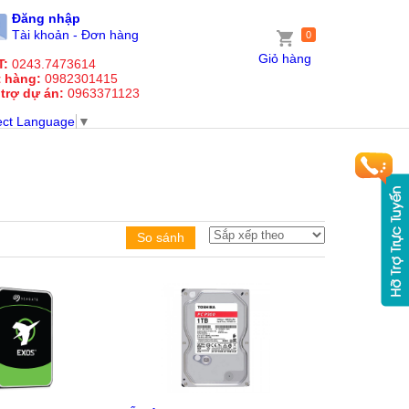
Đăng nhập
Tài khoản - Đơn hàng
0
Giỏ hàng
T:
0243.7473614
t hàng:
0982301415
 trợ dự án:
0963371123
ect Language
▼
So sánh