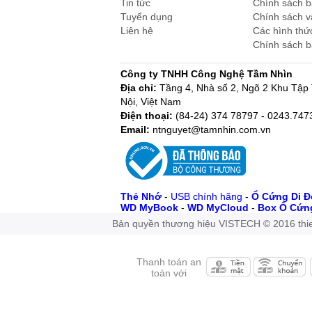
Tin tức
Chính sách 
Tuyển dụng
Chính sách 
Liên hệ
Các hình thứ
Chính sách 
Công ty TNHH Công Nghệ Tầm Nhìn
Địa chỉ:
Tầng 4, Nhà số 2, Ngõ 2 Khu Tậ
Nội, Việt Nam
Điện thoại:
(84-24) 374 78797 - 0243.74
Email:
ntnguyet@tamnhin.com.vn
Thẻ Nhớ
-
USB chính hãng
-
Ổ Cứng Di 
WD MyBook
-
WD MyCloud
-
Box Ổ Cứn
Bản quyền thương hiệu VISTECH © 2016 thie
Thanh toán an
toàn với