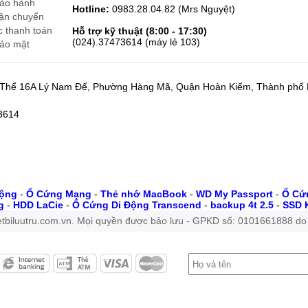
bảo hành
Hotline:
0983.28.04.82 (Mrs Nguyệt)
vận chuyển
c thanh toán
Hỗ trợ kỹ thuật (8:00 - 17:30)
(024).37473614 (máy lẻ 103)
bảo mật
p Thể 16A Lý Nam Đế, Phường Hàng Mã, Quận Hoàn Kiếm, Thành phố
73614
Động
-
Ổ Cứng Mạng
-
Thẻ nhớ MacBook
-
WD My Passport
-
Ổ Cứn
g
-
HDD LaCie
-
Ổ Cứng Di Động Transcend
-
backup 4t 2.5
-
SSD 
tbiluutru.com.vn. Mọi quyền được bảo lưu - GPKD số: 0101661888 do