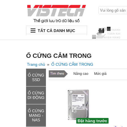
TẤT CẢ DANH MỤC
Ổ CỨNG CẮM TRONG
Trang chủ
»
Ổ CỨNG CẮM TRONG
Nâng cao
Mức giá
Ổ CỨNG
SSD
Ổ CỨNG
DI ĐỘNG
Ổ CỨNG
MẠNG -
NAS
Đặt hàng trước