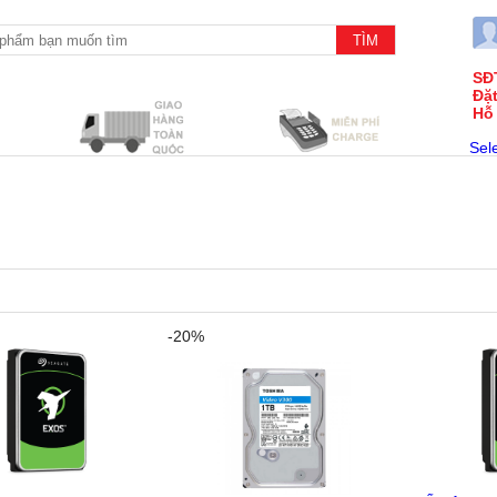
SĐ
Đặ
Hỗ
Sel
-20%