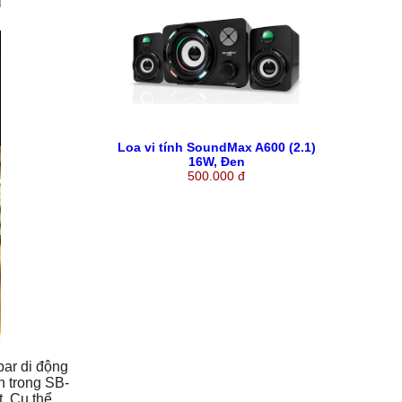
Loa vi tính SoundMax A600 (2.1)
16W, Đen
500.000 đ
ar di động
n trong SB-
. Cụ thể,