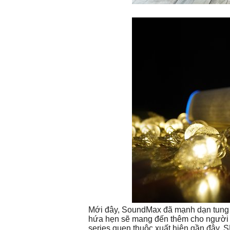
Mới đây, SoundMax đã mạnh dạn tung r
hứa hẹn sẽ mang đến thêm cho người d
series quen thuộc xuất hiện gần đây, S