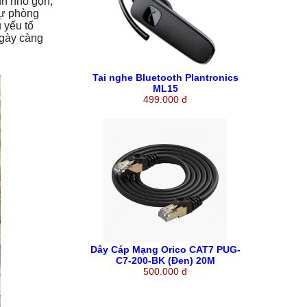
nh nhỏ gọn,
dự phòng
 yếu tố
ngày càng
Tai nghe Bluetooth Plantronics
ML15
499.000 đ
Dây Cáp Mạng Orico CAT7 PUG-
C7-200-BK (Đen) 20M
500.000 đ