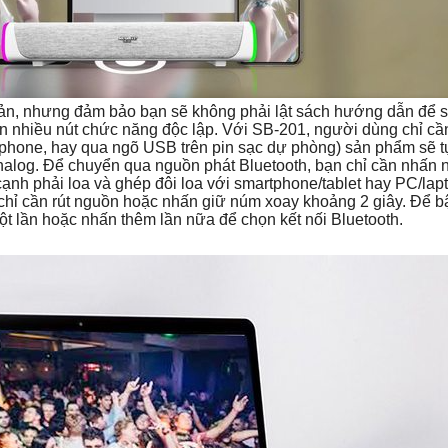
 giản, nhưng đảm bảo bạn sẽ không phải lật sách hướng dẫn để
ển nhiều nút chức năng độc lập. Với SB-201, người dùng chỉ c
tphone, hay qua ngõ USB trên pin sạc dự phòng) sản phẩm sẽ t
log. Để chuyển qua nguồn phát Bluetooth, bạn chỉ cần nhấn 
cạnh phải loa và ghép đôi loa với smartphone/tablet hay PC/la
n chỉ cần rút nguồn hoặc nhấn giữ núm xoay khoảng 2 giây. Để bậ
t lần hoặc nhấn thêm lần nữa để chọn kết nối Bluetooth.