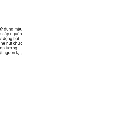
 sử dụng mẫu
ần cấp nguồn
ự động bật
nhẹ nút chức
ptop tương
t nguồn lại,