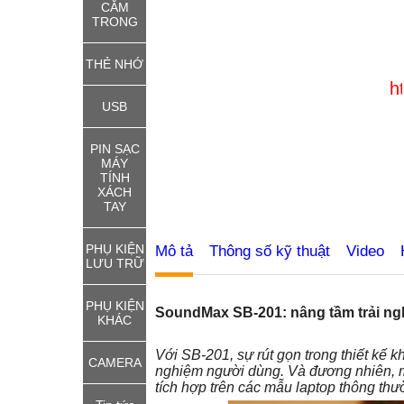
CẮM
TRONG
THẺ NHỚ
http://thietbil
USB
PIN SẠC
MÁY
TÍNH
XÁCH
TAY
PHỤ KIỆN
Mô tả
Thông số kỹ thuật
Video
LƯU TRỮ
PHỤ KIỆN
SoundMax SB-201: nâng tầm trải n
KHÁC
Với SB-201, sự rút gọn trong thiết kế k
CAMERA
nghiệm người dùng. Và đương nhiên, m
tích hợp trên các mẫu laptop thông thư