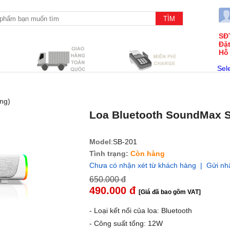
SĐ
Đặ
Hỗ
Sel
ng)
Loa Bluetooth SoundMax S
Model
:SB-201
Tình trạng:
Còn hàng
Chưa có nhận xét từ khách hàng | Gửi nh
650.000 đ
490.000 đ
[Giá đã bao gồm VAT]
- Loại kết nối của loa: Bluetooth
- Công suất tổng: 12W