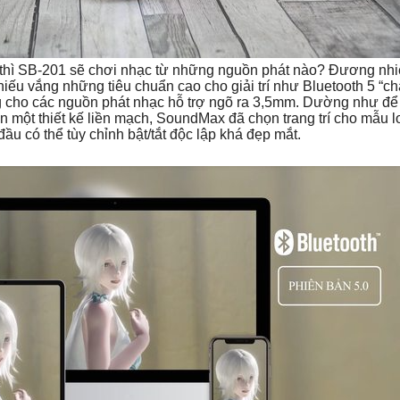
thì SB-201 sẽ chơi nhạc từ những nguồn phát nào? Đương nhi
iếu vắng những tiêu chuẩn cao cho giải trí như Bluetooth 5 “c
cho các nguồn phát nhạc hỗ trợ ngõ ra 3,5mm. Dường như để 
ên một thiết kế liền mạch, SoundMax đã chọn trang trí cho mẫu l
 có thể tùy chỉnh bật/tắt độc lập khá đẹp mắt.