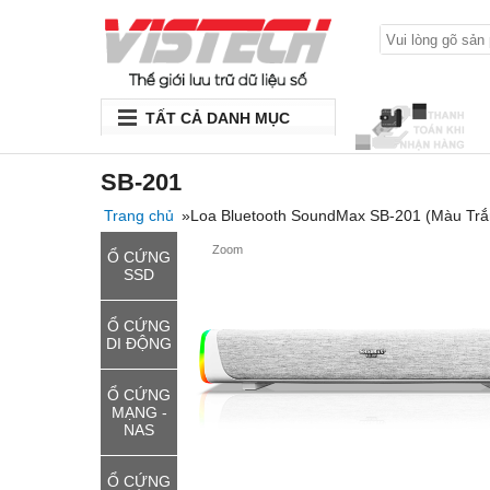
TẤT CẢ DANH MỤC
SB-201
Trang chủ
»Loa Bluetooth SoundMax SB-201 (Màu Trắ
Zoom
Ổ CỨNG
SSD
Ổ CỨNG
DI ĐỘNG
Ổ CỨNG
MẠNG -
NAS
Ổ CỨNG