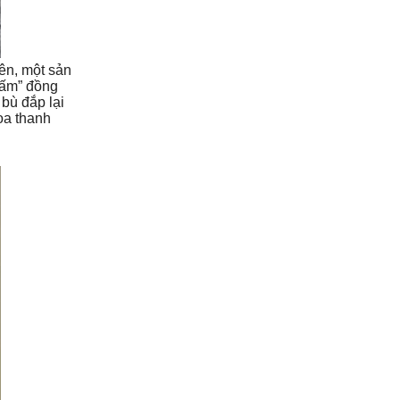
ên, một sản
hấm” đồng
bù đắp lại
oa thanh