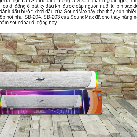
 gọi là một mẫu Soundbar di động là vì sản phẩm ngoài ngoại hì
loa di động ở bất kỳ đâu khi được cấp nguồn nuôi từ pin sạc 
 đánh dấu bước khởi đầu của SoundMaxnày cho thấy còn nhiều
tiếp nối như SB-204, SB-203 của SoundMax đã cho thấy hãng 
phẩm soundbar di động này.