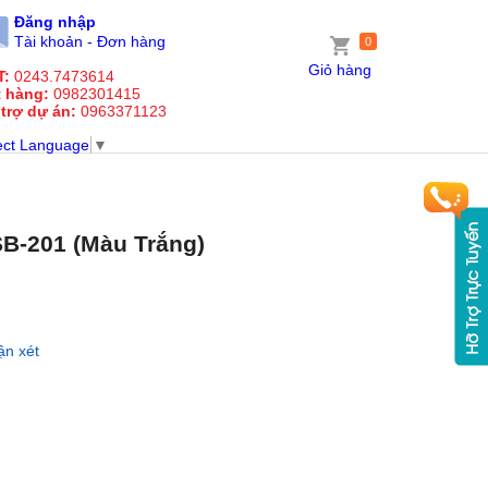
Đăng nhập
Tài khoản - Đơn hàng
0
Giỏ hàng
T:
0243.7473614
t hàng:
0982301415
 trợ dự án:
0963371123
ect Language
▼
B-201 (Màu Trắng)
ận xét