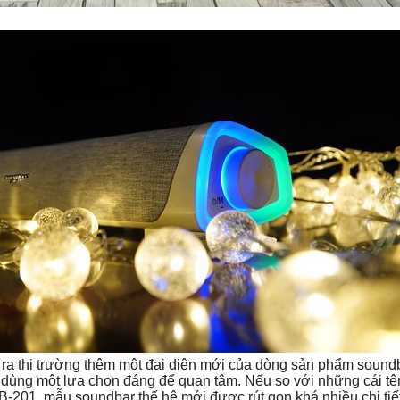
a thị trường thêm một đại diện mới của dòng sản phẩm soundb
ùng một lựa chọn đáng để quan tâm. Nếu so với những cái tê
B-201, mẫu soundbar thế hệ mới được rút gọn khá nhiều chi tiết