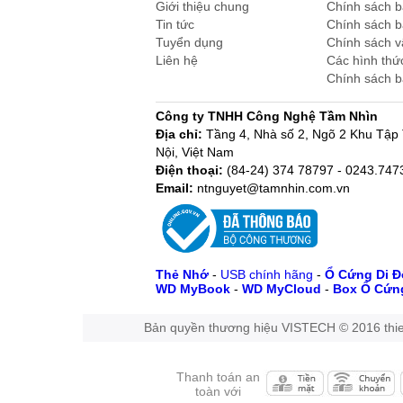
Giới thiệu chung
Chính sách 
Tin tức
Chính sách 
Tuyển dụng
Chính sách 
Liên hệ
Các hình thứ
Chính sách 
Công ty TNHH Công Nghệ Tầm Nhìn
Địa chỉ:
Tầng 4, Nhà số 2, Ngõ 2 Khu Tậ
Nội, Việt Nam
Điện thoại:
(84-24) 374 78797 - 0243.74
Email:
ntnguyet@tamnhin.com.vn
Thẻ Nhớ
-
USB chính hãng
-
Ổ Cứng Di 
WD MyBook
-
WD MyCloud
-
Box Ổ Cứn
Bản quyền thương hiệu VISTECH © 2016 thie
Thanh toán an
toàn với