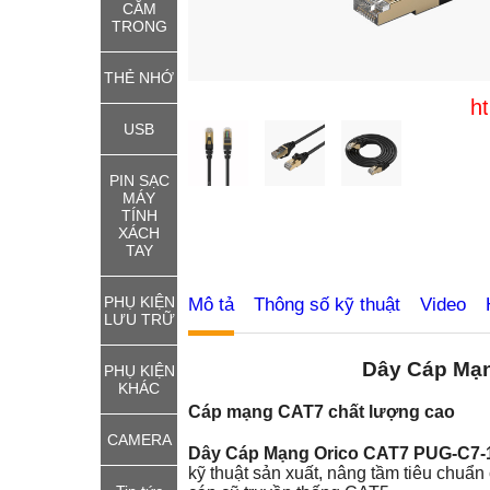
CẮM
TRONG
THẺ NHỚ
http://th
USB
PIN SẠC
MÁY
TÍNH
XÁCH
TAY
PHỤ KIỆN
Mô tả
Thông số kỹ thuật
Video
LƯU TRỮ
Dây Cáp Mạn
PHỤ KIỆN
KHÁC
Cáp mạng CAT7 chất lượng cao
CAMERA
Dây Cáp Mạng Orico CAT7 PUG-C7-
kỹ thuật sản xuất, nâng tầm tiêu chuẩn