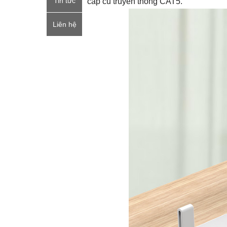
Tin tức
cáp cũ truyền thống CAT5.
Liên hệ