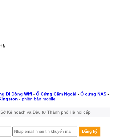
 Hà
g Di Động Wifi
-
Ổ Cứng Cắm Ngoài
-
Ổ cứng NAS
-
Kingston
-
phiên bản mobile
 Sở Kế hoạch và Đầu tư Thành phố Hà nội cấp
Đăng ký