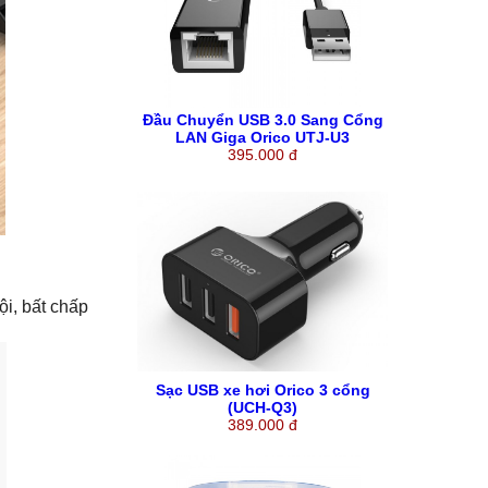
Đầu Chuyển USB 3.0 Sang Cổng
LAN Giga Orico UTJ-U3
395.000 đ
i, bất chấp
Sạc USB xe hơi Orico 3 cổng
(UCH-Q3)
389.000 đ