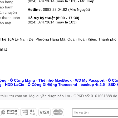
(024).37473614 (máy lẻ 101) - Mr: Hiệp
bán hàng
bảo hành
Hotline:
0983.28.04.82 (Mrs Nguyệt)
vận chuyển
c thanh toán
Hỗ trợ kỹ thuật (8:00 - 17:30)
(024).37473614 (máy lẻ 103)
bảo mật
p Thể 16A Lý Nam Đế, Phường Hàng Mã, Quận Hoàn Kiếm, Thành phố
73614
Động
-
Ổ Cứng Mạng
-
Thẻ nhớ MacBook
-
WD My Passport
-
Ổ Cứn
g
-
HDD LaCie
-
Ổ Cứng Di Động Transcend
-
backup 4t 2.5
-
SSD 
tbiluutru.com.vn. Mọi quyền được bảo lưu - GPKD số: 0101661888 do