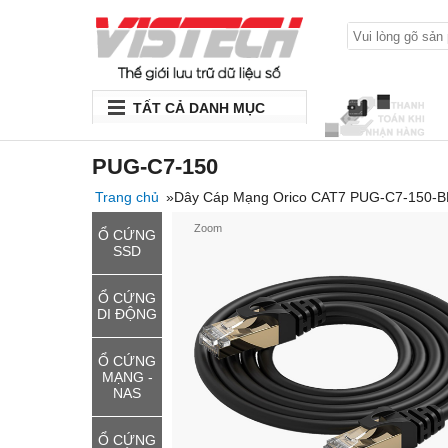
TẤT CẢ DANH MỤC
PUG-C7-150
Trang chủ
»Dây Cáp Mạng Orico CAT7 PUG-C7-150-B
Zoom
Ổ CỨNG
SSD
Ổ CỨNG
DI ĐỘNG
Ổ CỨNG
MẠNG -
NAS
Ổ CỨNG