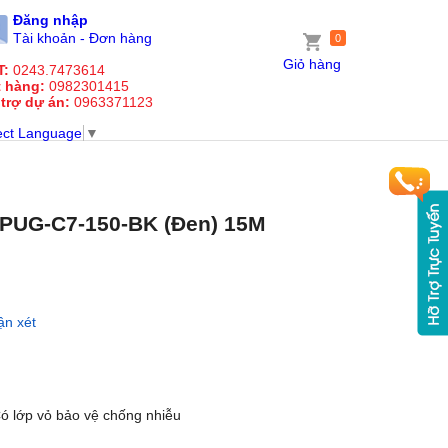
Đăng nhập
Tài khoản - Đơn hàng
0
Giỏ hàng
T:
0243.7473614
t hàng:
0982301415
 trợ dự án:
0963371123
ect Language
▼
 PUG-C7-150-BK (Đen) 15M
ận xét
Có lớp vỏ bảo vệ chống nhiễu