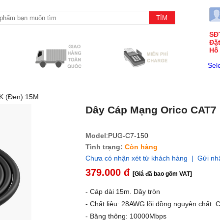
SĐ
Đặ
Hỗ
Sel
K (Đen) 15M
Dây Cáp Mạng Orico CAT7
Model
:PUG-C7-150
Tình trạng:
Còn hàng
Chưa có nhận xét từ khách hàng | Gửi nh
379.000 đ
[Giá đã bao gồm VAT]
- Cáp dài 15m. Dây tròn
- Chất liệu: 28AWG lõi đồng nguyên chất. 
- Băng thông: 10000Mbps