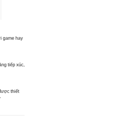
ơi game hay
ng tiếp xúc,
được thiết
.