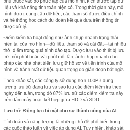
phụ thuộc vào độ phức tạp của mô hình, kích thước tập dữ
liệu và khả năng tính toán hiện có. Trong thời gian này, mô
hình được cung cấp dữ liệu, các tham số được điều chỉnh
và hệ thống học cách dự đoán kết quả dựa trên thông tin
được xử lý.
Điểm kiểm tra hoạt động như ảnh chụp nhanh trạng thái
hiện tại của mô hình—dữ liệu, tham số và cài đặt—tại nhiều
thời điểm trong quá trình đào tạo. Được lưu vào thiết bị lưu
trữ mỗi phút hoặc vài phút một lần, ảnh chụp nhanh cho
phép các nhà phát triển lưu giữ hồ sơ về tiến trình của mô
hình và tránh mất dữ liệu quan trọng do gián đoạn bất ngờ.
Theo khảo sát, các công ty sử dụng hơn 100PB dung
lượng lưu trữ đang lưu và sao lưu các điểm kiểm tra theo
ngày đến tuần, trong đó 87% lưu trữ các điểm kiểm tra này
trên đám mây hoặc kết hợp giữa HDD và SDD.
Lưu trữ: Động lực bí mật cho sự thành công của AI
Tính toán và năng lượng là những chủ đề phổ biến trong
các cuộc thảo luận về việc áp dụng AI. Tuy nhiên, khảo sát