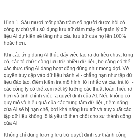
Hình 1. Sáu mươi mốt phần trăm số người được hỏi có
công ty chủ yếu sử dụng lưu trữ đám mây để quản lý dữ
liệu AI dự kiến ​​sẽ tăng nhu cầu lưu trữ của họ lên 100%
hoặc hơn.
Khi các ứng dụng AI thúc đẩy việc tạo ra dữ liệu chưa từng
có, các tổ chức càng lưu trữ nhiều dữ liệu, họ càng có thể
xác thực rằng AI đang hoạt động đúng như mong đợi. Với
quyền truy cập vào dữ liệu hành vi - chẳng hạn như tập dữ
liệu đào tạo, điểm kiểm tra mô hình, lời nhắc và câu trả lời -
các công ty có thể xem xét kỹ lưỡng các thuật toán, hiểu rõ
hơn và tinh chỉnh việc ra quyết định của AI. Nếu không có
quy mô và hiệu quả của các trung tâm dữ liệu, tiềm năng
của AI sẽ bị hạn chế, bởi khả năng lưu trữ và truy xuất các
tập dữ liệu khổng lồ là yếu tố then chốt cho sự thành công
của AI.
Không chỉ dung lượng lưu trữ quyết định sự thành công