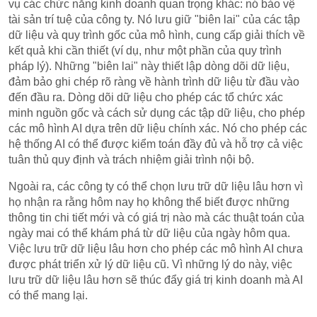
vụ các chức năng kinh doanh quan trọng khác: nó bảo vệ
tài sản trí tuệ của công ty. Nó lưu giữ "biên lai" của các tập
dữ liệu và quy trình gốc của mô hình, cung cấp giải thích về
kết quả khi cần thiết (ví dụ, như một phần của quy trình
pháp lý). Những "biên lai" này thiết lập dòng dõi dữ liệu,
đảm bảo ghi chép rõ ràng về hành trình dữ liệu từ đầu vào
đến đầu ra. Dòng dõi dữ liệu cho phép các tổ chức xác
minh nguồn gốc và cách sử dụng các tập dữ liệu, cho phép
các mô hình AI dựa trên dữ liệu chính xác. Nó cho phép các
hệ thống AI có thể được kiểm toán đầy đủ và hỗ trợ cả việc
tuân thủ quy định và trách nhiệm giải trình nội bộ.
Ngoài ra, các công ty có thể chọn lưu trữ dữ liệu lâu hơn vì
họ nhận ra rằng hôm nay họ không thể biết được những
thông tin chi tiết mới và có giá trị nào mà các thuật toán của
ngày mai có thể khám phá từ dữ liệu của ngày hôm qua.
Việc lưu trữ dữ liệu lâu hơn cho phép các mô hình AI chưa
được phát triển xử lý dữ liệu cũ. Vì những lý do này, việc
lưu trữ dữ liệu lâu hơn sẽ thúc đẩy giá trị kinh doanh mà AI
có thể mang lại.