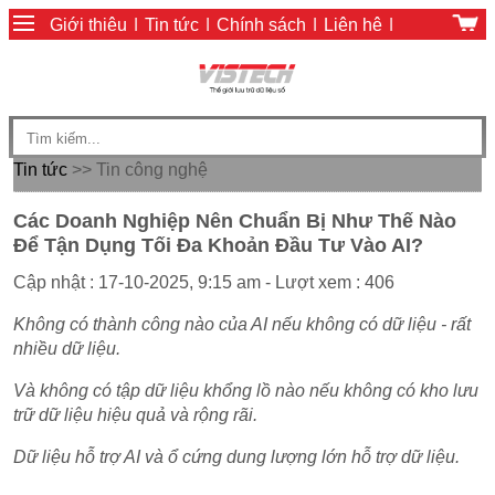
Giới thiệu
|
Tin tức
|
Chính sách
|
Liên hệ
|
Giỏ hàng
|
Chính sách thanh toán
Tin tức
>> Tin công nghệ
Các Doanh Nghiệp Nên Chuẩn Bị Như Thế Nào
Để Tận Dụng Tối Đa Khoản Đầu Tư Vào AI?
Cập nhật : 17-10-2025, 9:15 am - Lượt xem : 406
Không có thành công nào của AI nếu không có dữ liệu - rất
nhiều dữ liệu.
Và không có tập dữ liệu khổng lồ nào nếu không có kho lưu
trữ dữ liệu hiệu quả và rộng rãi.
Dữ liệu hỗ trợ AI và ổ cứng dung lượng lớn hỗ trợ dữ liệu.