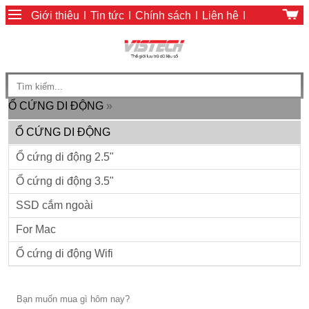
Giới thiệu
|
Tin tức
|
Chính sách
|
Liên hệ
|
Giỏ hàng
|
Chính sách thanh toán
Ổ CỨNG DI ĐỘNG
»
Ổ CỨNG DI ĐỘNG
Ổ cứng di động 2.5"
Ổ cứng di động 3.5"
SSD cắm ngoài
For Mac
Ổ cứng di động Wifi