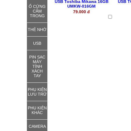
USB Toshiba Mikawa 16GB
USB T
UMKW-016GM
Ổ CỨNG
CẮM
79.000 đ
TRONG
THẺ NHỚ
USB
PIN SẠC
MÁY
TÍNH
XÁCH
TAY
PHỤ KIỆN
LƯU TRỮ
PHỤ KIỆN
KHÁC
CAMERA