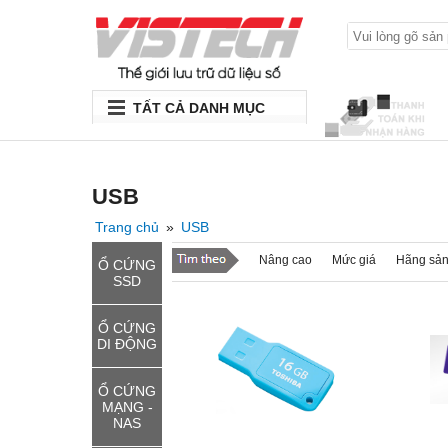
TẤT CẢ DANH MỤC
USB
Trang chủ
»
USB
Nâng cao
Mức giá
Hãng sản
Ổ CỨNG
SSD
Ổ CỨNG
DI ĐỘNG
Ổ CỨNG
MẠNG -
NAS