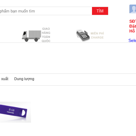
SĐ
Đặ
Hỗ
Sel
 xuất
Dung lượng