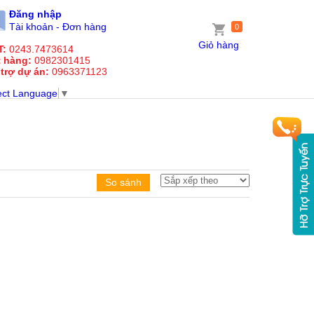
Đăng nhập
Tài khoản - Đơn hàng
0
Giỏ hàng
T:
0243.7473614
t hàng:
0982301415
 trợ dự án:
0963371123
ect Language
▼
So sánh